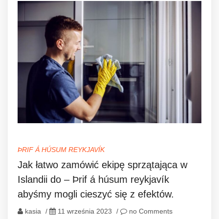
ÞRIF Á HÚSUM REYKJAVÍK
Jak łatwo zamówić ekipę sprzątająca w
Islandii do – Þrif á húsum reykjavík
abyśmy mogli cieszyć się z efektów.
kasia
/
11 września 2023
/
no Comments