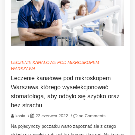
LECZENIE KANAŁOWE POD MIKROSKOPEM
WARSZAWA
Leczenie kanałowe pod mikroskopem
Warszawa którego wyselekcjonować
stomatologa, aby odbyło się szybko oraz
bez strachu.
kasia
/
22 czerwca 2022
/
no Comments
Na pojedynczy początku warto zapoznać się z czego
składa się zwykły ząb jest toż korona i korzeń. Na koronę