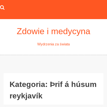
Skip
to
content
Zdowie i medycyna
Wydrzenia za świata
Kategoria:
Þrif á húsum
reykjavík