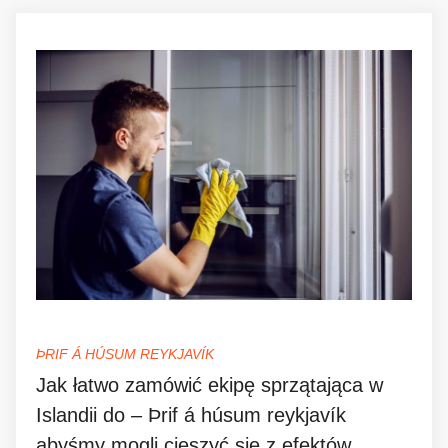
ÞRIF Á HÚSUM REYKJAVÍK
Jak łatwo zamówić ekipę sprzątająca w
Islandii do – Þrif á húsum reykjavík
abyśmy mogli cieszyć się z efektów.