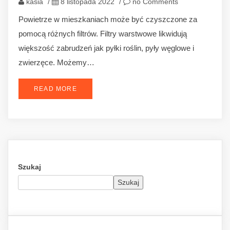
kasia
/
8 listopada 2022
/
no Comments
Powietrze w mieszkaniach może być czyszczone za
pomocą różnych filtrów. Filtry warstwowe likwidują
większość zabrudzeń jak pyłki roślin, pyły węglowe i
zwierzęce. Możemy…
READ MORE
Szukaj
Szukaj