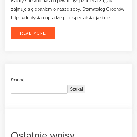
Każdy spośród nas na pewno był już u lekarza, jaki
zajmuje się dbaniem o nasze zęby. Stomatolog Grochów
https://dentysta-napradze.pl to specjalista, jaki nie…
READ MORE
Szukaj
Szukaj
Ostatnie wpisy