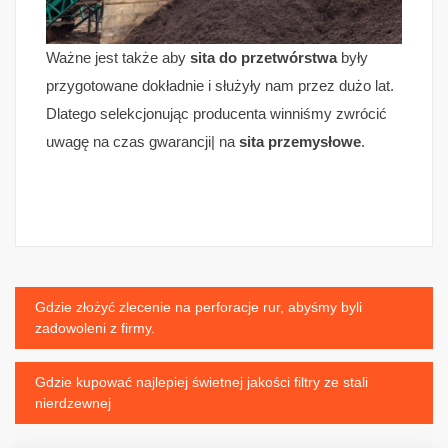
Ważne jest także aby
sita do przetwórstwa
były
przygotowane dokładnie i służyły nam przez dużo lat.
Dlatego selekcjonując producenta winniśmy zwrócić
uwagę na czas gwarancji| na
sita przemysłowe
.
Nawigacja
Gdzie złożyć zlecenie na perforacje rur, abyśmy byli
zadowoleni z firmy.
wpisu
Gdzie kupować najlepiej świetnej jakości filtry ze stali
nierdzewnej