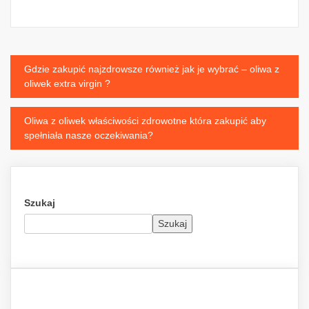
Nawigacja
Gdzie zakupić najzdrowsze również jak je wybrać – oliwa z
oliwek extra virgin ?
wpisu
Oliwa z oliwek właściwości zdrowotne która zakupić aby
spełniała nasze oczekiwania?
Szukaj
Szukaj