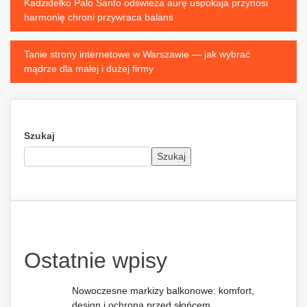
Nawigacja
Kadzidełko Palo Santo odświeża aurę uspokaja przynosi
harmonię chroni przywraca balans
wpisu
Tanie strony internetowe w Warszawie — jak wybrać
mądrze dla małej i dużej firmy
Szukaj
Szukaj
Ostatnie wpisy
Nowoczesne markizy balkonowe: komfort,
design i ochrona przed słońcem