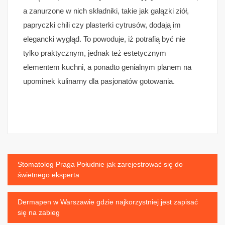
a zanurzone w nich składniki, takie jak gałązki ziół,
papryczki chili czy plasterki cytrusów, dodają im
elegancki wygląd. To powoduje, iż potrafią być nie
tylko praktycznym, jednak też estetycznym
elementem kuchni, a ponadto genialnym planem na
upominek kulinarny dla pasjonatów gotowania.
Nawigacja
Stomatolog Praga Południe jak zarejestrować się do
świetnego eksperta
wpisu
Dermapen w Warszawie gdzie najkorzystniej jest zapisać
się na zabieg