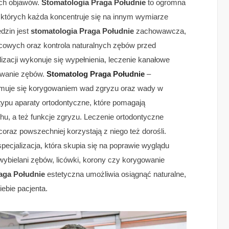
żych objawów.
Stomatologia Praga Południe
to ogromna
 z których każda koncentruje się na innym wymiarze
dzin jest
stomatologia Praga Południe
zachowawcza,
icowych oraz kontrola naturalnych zębów przed
zacji wykonuje się wypełnienia, leczenie kanałowe
kowanie zębów.
Stomatolog Praga Południe
–
 zajmuje się korygowaniem wad zgryzu oraz wady w
typu aparaty ortodontyczne, które pomagają
u, a też funkcje zgryzu. Leczenie ortodontyczne
oraz powszechniej korzystają z niego też dorośli.
pecjalizacja, która skupia się na poprawie wyglądu
wybielani zębów, licówki, korony czy korygowanie
aga Południe
estetyczna umożliwia osiągnąć naturalne,
iebie pacjenta.