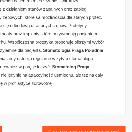
powodu na ich rozmieszczenie. Chirurdzy
e z działaniem stanów zapalnych oraz zabiegi
w zębowych, które są możliwością dla starych protez.
e się odbudową utraconych zębów. Protetycy
, mosty oraz implanty, które przywracają pacjentom
chu. Współczesna protetyka proponuje olbrzymi wybór
przyjemne dla pacjenta.
Stomatologia Praga Południe
a jamy ustnej, i regularne wizyty u stomatologa
również w porę je leczyć.
Stomatolog Praga
 nie jedynie na atrakcyjność uśmiechu, ale też na cały
lę w profilaktyce zdrowotnej.