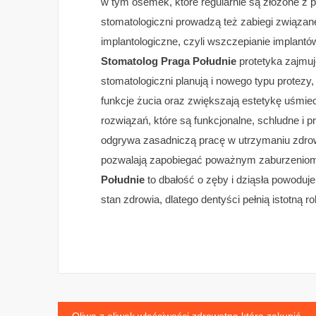
w tym ósemek, które regularnie są złożone z 
stomatologiczni prowadzą też zabiegi związan
implantologiczne, czyli wszczepianie implantó
Stomatolog Praga Południe
protetyka zajmuj
stomatologiczni planują i nowego typu protezy
funkcje żucia oraz zwiększają estetykę uśmie
rozwiązań, które są funkcjonalne, schludne i 
odgrywa zasadniczą pracę w utrzymaniu zdrowi
pozwalają zapobiegać poważnym zaburzeniom 
Południe
to dbałość o zęby i dziąsła powoduje
stan zdrowia, dlatego dentyści pełnią istotną ro