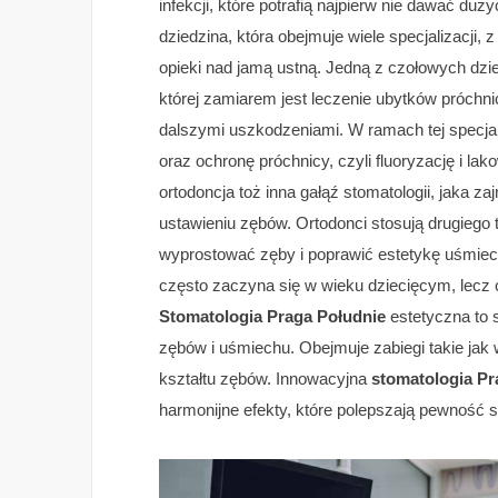
infekcji, które potrafią najpierw nie dawać du
dziedzina, która obejmuje wiele specjalizacji,
opieki nad jamą ustną. Jedną z czołowych dzie
której zamiarem jest leczenie ubytków próchn
dalszymi uszkodzeniami. W ramach tej specjali
oraz ochronę próchnicy, czyli fluoryzację i la
ortodoncja toż inna gałąź stomatologii, jaka
ustawieniu zębów. Ortodonci stosują drugiego 
wyprostować zęby i poprawić estetykę uśmiech
często zaczyna się w wieku dziecięcym, lecz c
Stomatologia Praga Południe
estetyczna to s
zębów i uśmiechu. Obejmuje zabiegi takie jak 
kształtu zębów. Innowacyjna
stomatologia Pr
harmonijne efekty, które polepszają pewność s