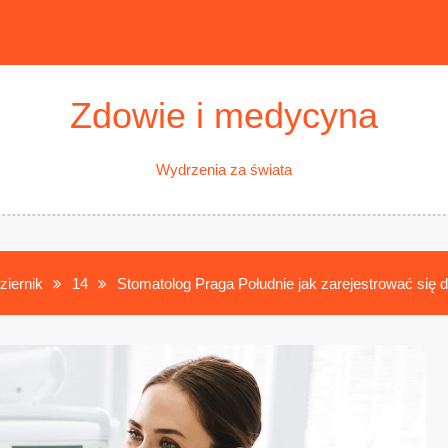
Zdowie i medycyna
Wydrzenia za świata
ziernik
14
Stomatolog Praga Południe jak zarejestrować się 